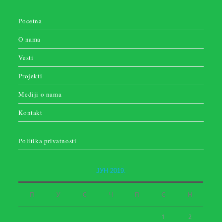
Pocetna
O nama
Vesti
Projekti
Mediji o nama
Kontakt
Politika privatnosti
ЈУН 2019.
П
У
С
Ч
П
С
Н
1
2