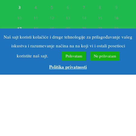
3
4
5
6
7
8
9
10
11
12
13
14
15
16
17
18
19
20
21
22
23
Naš sajt koristi kolačiće i druge tehnologije za prilagođavanje vašeg
24
25
26
27
28
29
30
iskustva i razumevanje načina na na koji vi i ostali posetioci
« апр
авг »
koristite naš sajt.
Prihvatam
Ne prihvatam
Politika privatnosti
Kontakt
Adresa
Mitropolita Stratimirovića 12 Sremski Karlovci
Mob:
064/824-90-54
Mob:
063/ 360-210
Email: