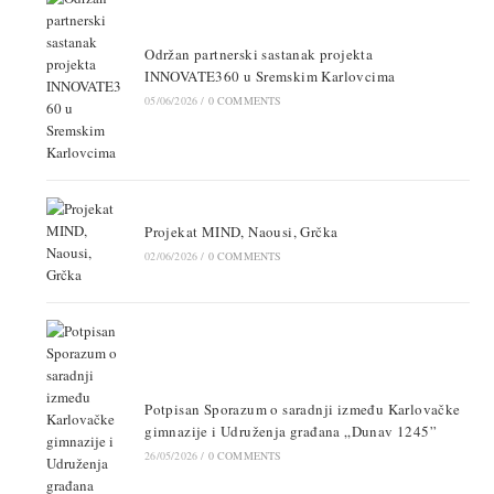
Održan partnerski sastanak projekta
INNOVATE360 u Sremskim Karlovcima
05/06/2026
/
0 COMMENTS
Projekat MIND, Naousi, Grčka
02/06/2026
/
0 COMMENTS
Potpisan Sporazum o saradnji između Karlovačke
gimnazije i Udruženja građana „Dunav 1245”
26/05/2026
/
0 COMMENTS