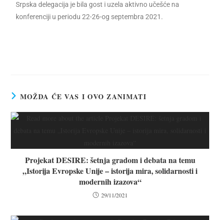
Srpska delegacija je bila gost i uzela aktivno učešće na
konferenciji u periodu 22-26-og septembra 2021.
MOŽDA ĆE VAS I OVO ZANIMATI
Projekat DESIRE: šetnja gradom i debata na temu
„Istorija Evropske Unije – istorija mira, solidarnosti i
modernih izazova“
29/11/2021