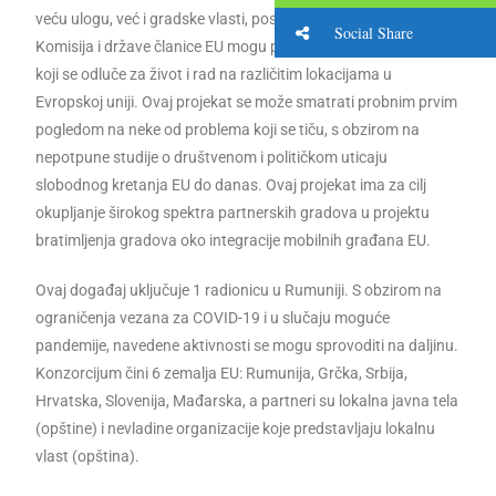
veću ulogu, već i gradske vlasti, poslodavci i zemlje porekla.
Social Share
Komisija i države članice EU mogu pomoći svim građanima
koji se odluče za život i rad na različitim lokacijama u
Evropskoj uniji. Ovaj projekat se može smatrati probnim prvim
pogledom na neke od problema koji se tiču, s obzirom na
nepotpune studije o društvenom i političkom uticaju
slobodnog kretanja EU do danas. Ovaj projekat ima za cilj
okupljanje širokog spektra partnerskih gradova u projektu
bratimljenja gradova oko integracije mobilnih građana EU.
Ovaj događaj uključuje 1 radionicu u Rumuniji. S obzirom na
ograničenja vezana za COVID-19 i u slučaju moguće
pandemije, navedene aktivnosti se mogu sprovoditi na daljinu.
Konzorcijum čini 6 zemalja EU: Rumunija, Grčka, Srbija,
Hrvatska, Slovenija, Mađarska, a partneri su lokalna javna tela
(opštine) i nevladine organizacije koje predstavljaju lokalnu
vlast (opština).