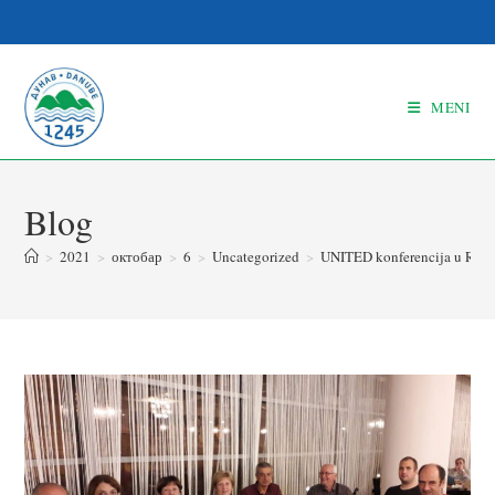
MENI
Blog
>
2021
>
октобар
>
6
>
Uncategorized
>
UNITED konferencija u Rum