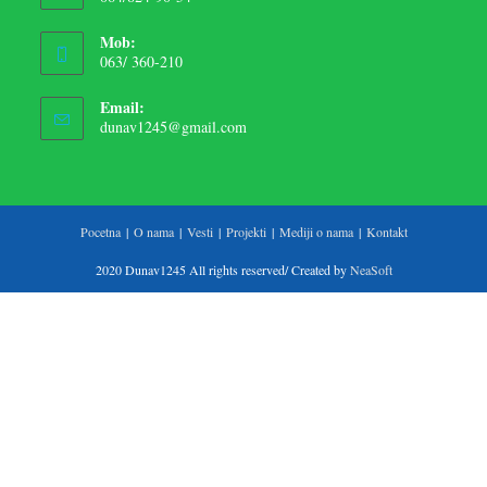
Mob:
063/ 360-210
Email:
dunav1245@gmail.com
Pocetna
O nama
Vesti
Projekti
Mediji o nama
Kontakt
2020 Dunav1245 All rights reserved/ Created by
NeaSoft