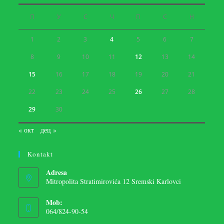
П
У
С
Ч
П
С
Н
1
2
3
4
5
6
7
8
9
10
11
12
13
14
15
16
17
18
19
20
21
22
23
24
25
26
27
28
29
30
« окт
дец »
Kontakt
Adresa
Mitropolita Stratimirovića 12 Sremski Karlovci
Mob:
064/824-90-54