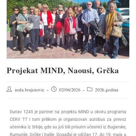
Projekat MIND, Naousi, Grčka
neda.brajenovic
02/06/2026
2026.godina
Dunav 1245 je partner na projektu MIND u okviru programa
CERV TT i tom prilikom je organizovan autobus za prevoz
učesnika iz Srbije, gde su još bili prisutni učesnici iz Bugarske,
Rumunije, Grčke i Italije. Događaj je održan 17. do 19. maja u