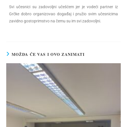
Svi učesnici su zadovoljni učešćem jer je vodeći partner iz
Grčke dobro organizovao događaj i pružio svim učesnicima
zavidno gostoprimstvo na čemu su im svi zadovoljni.
MOŽDA ĆE VAS I OVO ZANIMATI