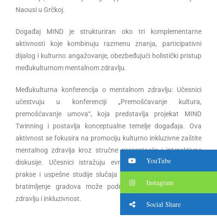
Naousi u Grčkoj.
Događaj MIND je strukturiran oko tri komplementarne
aktivnosti koje kombinuju razmenu znanja, participativni
dijalog i kulturno angažovanje, obezbeđujući holistički pristup
međukulturnom mentalnom zdravlju.
Međukulturna konferencija o mentalnom zdravlju: Učesnici
učestvuju u konferenciji „Premošćavanje kultura,
premošćavanje umova“, koja predstavlja projekat MIND
Twinning i postavlja konceptualne temelje događaja. Ova
aktivnost se fokusira na promociju kulturno inkluzivne zaštite
mentalnog zdravlja kroz stručne prezentacije i interaktivne
YouTube
diskusije. Učesnici istražuju evropske inicijative, najbolje
prakse i uspešne studije slučaja razmišljajući o tome kako
Instagram
bratimljenje gradova može podržati svest o mentalnom
zdravlju i inkluzivnost.
Social Share