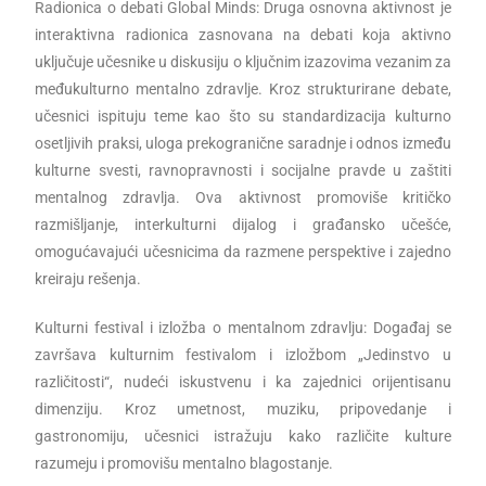
Radionica o debati Global Minds: Druga osnovna aktivnost je
interaktivna radionica zasnovana na debati koja aktivno
uključuje učesnike u diskusiju o ključnim izazovima vezanim za
međukulturno mentalno zdravlje. Kroz strukturirane debate,
učesnici ispituju teme kao što su standardizacija kulturno
osetljivih praksi, uloga prekogranične saradnje i odnos između
kulturne svesti, ravnopravnosti i socijalne pravde u zaštiti
mentalnog zdravlja. Ova aktivnost promoviše kritičko
razmišljanje, interkulturni dijalog i građansko učešće,
omogućavajući učesnicima da razmene perspektive i zajedno
kreiraju rešenja.
Kulturni festival i izložba o mentalnom zdravlju: Događaj se
završava kulturnim festivalom i izložbom „Jedinstvo u
različitosti“, nudeći iskustvenu i ka zajednici orijentisanu
dimenziju. Kroz umetnost, muziku, pripovedanje i
gastronomiju, učesnici istražuju kako različite kulture
razumeju i promovišu mentalno blagostanje.