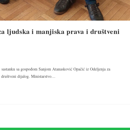
a ljudska i manjiska prava i društveni
i sastanku sa gospođom Sanjom Atanasković Opačić iz Odeljenja za
 društveni dijalog. Ministarstvo…