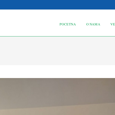
POCETNA
O NAMA
VE