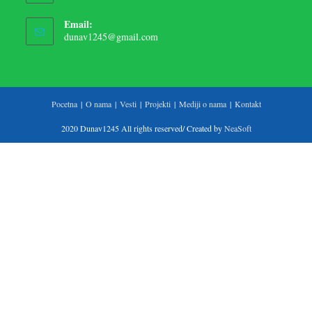
Email:
dunav1245@gmail.com
Pocetna
O nama
Vesti
Projekti
Mediji o nama
Kontakt
2020 Dunav1245 All rights reserved/ Created by
NeaSoft