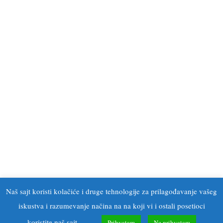
Naš sajt koristi kolačiće i druge tehnologije za prilagođavanje vašeg
iskustva i razumevanje načina na na koji vi i ostali posetioci
koristite naš sajt.
Prihvatam
Ne prihvatam