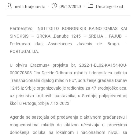
neda.brajenovic
09/12/2023
Uncategorized
Partnerstvo: INSTITOITO KOINONIKIS KAINOTOMIAS KAI
SINOKSIS – GRČKA ,Danube 1245 – SRBIJA , FAJUB –
Federacao das Associacoes Juvenis de Braga –
PORTUGALIJA.
U okviru Erazmus+ projekta br. 2022-1-EL02-KA154-IOU-
000070803 “IouDecide-Odbrana mladih i donosilaca odluka
Transnacionalni dijalog mladih EU“, udruženje građana Dunav
1245 iz Srbije organizovalo je radionicu za 47 srednjoškolaca,
uz prisustvo i njihovih nastavnika, u Srednjoj poljoprivrednoj
školi u Futogu, Srbija 7.12.2023.
Agenda se sastojala od predavanja o aktivnom građanstvu i
mogućnostima mladih da aktivno učestvuju u procesima
donošenja odluka na lokalnom i nacionalnom nivou, sa