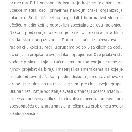
primerima EU i nacionalnih institucija koje se fokusiraju na
učešće mladih, kao i primerima najboljih praksi organizacija
mladih u Srbiji. Učenici su pogledali i informativni video o
učešću mladih koji je napravljen specijalno za ovu radionicu.
Nakon predavanja usledio je kviz o pravima mladih i
građanskom angažovanju. Potom su učenici učestvovali u
radionici u kojoj su radili u grupama od po 5 sa ​​ciljem da dođu
do ideja za projekat u svojoj lokalnoj zajednici. Ovo je bila vrsta
vođene prakse u kojoj su učenicima date potencijalne teme za
njihov projekat da biraju i materijal sa smernicama na koje je
trebalo odgovoriti. Nakon plodne diskusije, predstavnik svake
grupe je zatim predstavio ideje za projekat svoje grupe.
Ukupan rezultat je podizanje svesti o značaju učešća mladih u
procesu donošenja odluka i zadovoljstvo učenika sopstvenom
sposobnošću da iznađu smislena rešenja za probleme u svojoj
lokalnoj zajednici.