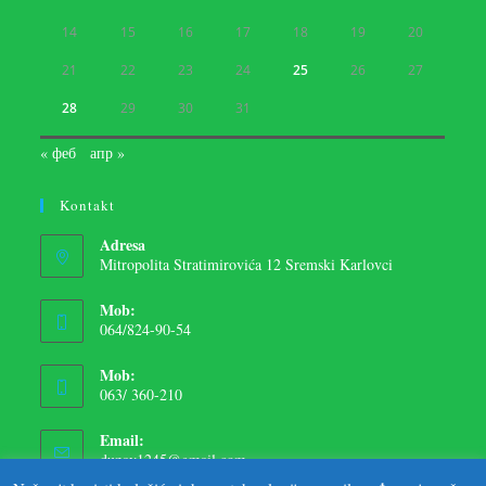
14
15
16
17
18
19
20
21
22
23
24
25
26
27
28
29
30
31
« феб
апр »
Kontakt
Adresa
Mitropolita Stratimirovića 12 Sremski Karlovci
Mob:
064/824-90-54
Mob:
063/ 360-210
Email:
dunav1245@gmail.com