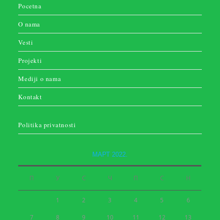
Pocetna
O nama
Vesti
Projekti
Mediji o nama
Kontakt
Politika privatnosti
МАРТ 2022.
П
У
С
Ч
П
С
Н
1
2
3
4
5
6
7
8
9
10
11
12
13