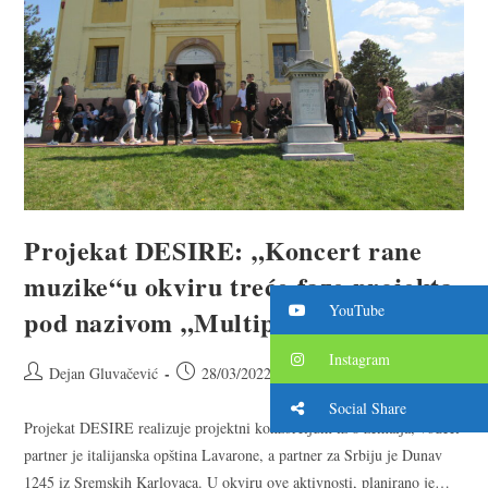
Projekat DESIRE: „Koncert rane
muzike“u okviru treće faze projekta
YouTube
pod nazivom „Multiplikacije“
Instagram
Dejan Gluvačević
28/03/2022
Uncategorized
Social Share
Projekat DESIRE realizuje projektni konzorcijum iz 8 zemalja, vodeći
partner je italijanska opština Lavarone, a partner za Srbiju je Dunav
1245 iz Sremskih Karlovaca. U okviru ove aktivnosti, planirano je…