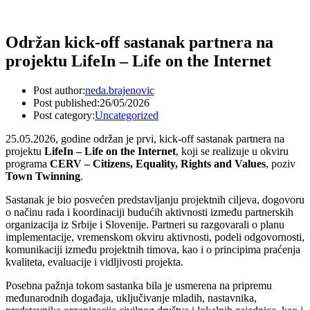
Održan kick-off sastanak partnera na
projektu LifeIn – Life on the Internet
Post author:
neda.brajenovic
Post published:
26/05/2026
Post category:
Uncategorized
25.05.2026, godine održan je prvi, kick-off sastanak partnera na
projektu
LifeIn – Life on the Internet
, koji se realizuje u okviru
programa
CERV – Citizens, Equality, Rights and Values
, poziv
Town Twinning
.
Sastanak je bio posvećen predstavljanju projektnih ciljeva, dogovoru
o načinu rada i koordinaciji budućih aktivnosti između partnerskih
organizacija iz Srbije i Slovenije. Partneri su razgovarali o planu
implementacije, vremenskom okviru aktivnosti, podeli odgovornosti,
komunikaciji između projektnih timova, kao i o principima praćenja
kvaliteta, evaluacije i vidljivosti projekta.
Posebna pažnja tokom sastanka bila je usmerena na pripremu
međunarodnih događaja, uključivanje mladih, nastavnika,