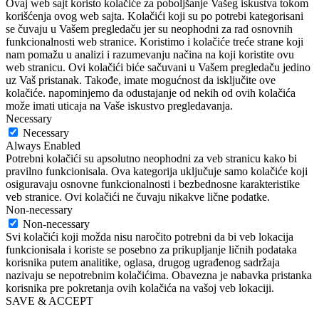
Ovaj web sajt koristo kolačiće za poboljšanje Vašeg iskustva tokom
korišćenja ovog web sajta. Kolačići koji su po potrebi kategorisani
se čuvaju u Vašem pregledaču jer su neophodni za rad osnovnih
funkcionalnosti web stranice. Koristimo i kolačiće treće strane koji
nam pomažu u analizi i razumevanju načina na koji koristite ovu
web stranicu. Ovi kolačići biće sačuvani u Vašem pregledaču jedino
uz Vaš pristanak. Takođe, imate mogućnost da isključite ove
kolačiće. napominjemo da odustajanje od nekih od ovih kolačića
može imati uticaja na Vaše iskustvo pregledavanja.
Necessary
Necessary
Always Enabled
Potrebni kolačići su apsolutno neophodni za veb stranicu kako bi
pravilno funkcionisala. Ova kategorija uključuje samo kolačiće koji
osiguravaju osnovne funkcionalnosti i bezbednosne karakteristike
veb stranice. Ovi kolačići ne čuvaju nikakve lične podatke.
Non-necessary
Non-necessary
Svi kolačići koji možda nisu naročito potrebni da bi veb lokacija
funkcionisala i koriste se posebno za prikupljanje ličnih podataka
korisnika putem analitike, oglasa, drugog ugrađenog sadržaja
nazivaju se nepotrebnim kolačićima. Obavezna je nabavka pristanka
korisnika pre pokretanja ovih kolačića na vašoj veb lokaciji.
SAVE & ACCEPT