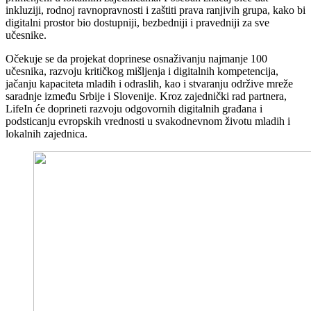
inkluziji, rodnoj ravnopravnosti i zaštiti prava ranjivih grupa, kako bi
digitalni prostor bio dostupniji, bezbedniji i pravedniji za sve
učesnike.
Očekuje se da projekat doprinese osnaživanju najmanje 100
učesnika, razvoju kritičkog mišljenja i digitalnih kompetencija,
jačanju kapaciteta mladih i odraslih, kao i stvaranju održive mreže
saradnje između Srbije i Slovenije. Kroz zajednički rad partnera,
LifeIn će doprineti razvoju odgovornih digitalnih građana i
podsticanju evropskih vrednosti u svakodnevnom životu mladih i
lokalnih zajednica.