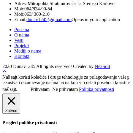
Adresa
Mitropolita Stratimirovića 12 Sremski Karlovci
Mob:
064/824-90-54
Mob:
063/ 360-210
Email:
dunav1245@gmail.com
Opens in your application
Pocetna
O nama
Vesti
Projekti
Mediji o nama
Kontakt
2020 Dunav1245 All rights reserved/ Created by
NeaSoft
Naš sajt koristi kolačiće i druge tehnologije za prilagođavanje vašeg
iskustva i razumevanje načina na na koji vi i ostali posetioci koristite
naš sajt.
Prihvatam
Ne prihvatam
Politika privatnosti
Zatvori
Pregled politike privatnosti