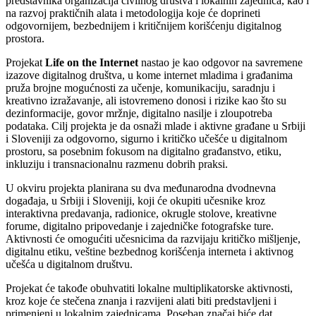
predstavnika organizacija civilnog društva i lokalnih zajednica, kao i
na razvoj praktičnih alata i metodologija koje će doprineti
odgovornijem, bezbednijem i kritičnijem korišćenju digitalnog
prostora.
Projekat
Life on the Internet
nastao je kao odgovor na savremene
izazove digitalnog društva, u kome internet mladima i građanima
pruža brojne mogućnosti za učenje, komunikaciju, saradnju i
kreativno izražavanje, ali istovremeno donosi i rizike kao što su
dezinformacije, govor mržnje, digitalno nasilje i zloupotreba
podataka. Cilj projekta je da osnaži mlade i aktivne građane u Srbiji
i Sloveniji za odgovorno, sigurno i kritičko učešće u digitalnom
prostoru, sa posebnim fokusom na digitalno građanstvo, etiku,
inkluziju i transnacionalnu razmenu dobrih praksi.
U okviru projekta planirana su dva međunarodna dvodnevna
događaja, u Srbiji i Sloveniji, koji će okupiti učesnike kroz
interaktivna predavanja, radionice, okrugle stolove, kreativne
forume, digitalno pripovedanje i zajedničke fotografske ture.
Aktivnosti će omogućiti učesnicima da razvijaju kritičko mišljenje,
digitalnu etiku, veštine bezbednog korišćenja interneta i aktivnog
učešća u digitalnom društvu.
Projekat će takođe obuhvatiti lokalne multiplikatorske aktivnosti,
kroz koje će stečena znanja i razvijeni alati biti predstavljeni i
primenjeni u lokalnim zajednicama. Poseban značaj biće dat