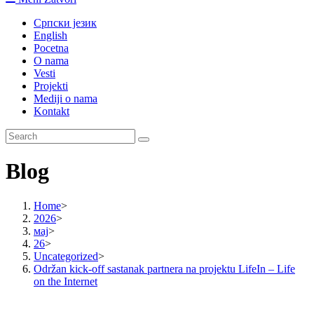
Српски језик
English
Pocetna
O nama
Vesti
Projekti
Mediji o nama
Kontakt
Blog
Home
>
2026
>
мај
>
26
>
Uncategorized
>
Održan kick-off sastanak partnera na projektu LifeIn – Life
on the Internet