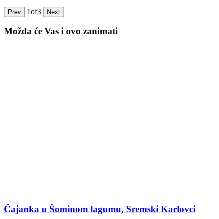
1
of
3
Prev
Next
Možda će Vas i ovo zanimati
Čajanka u Šominom lagumu, Sremski Karlovci