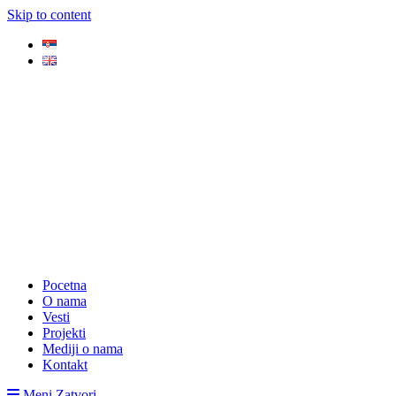
Skip to content
Pocetna
O nama
Vesti
Projekti
Mediji o nama
Kontakt
Meni
Zatvori