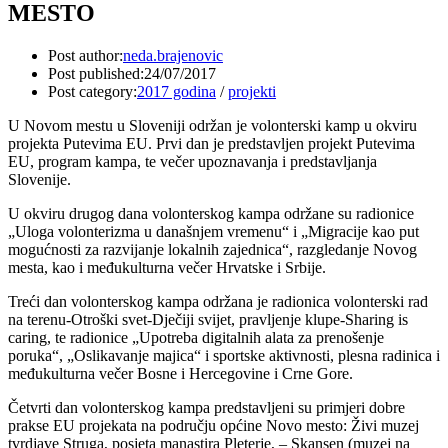
MESTO
Post author:
neda.brajenovic
Post published:
24/07/2017
Post category:
2017 godina
/
projekti
U Novom mestu u Sloveniji održan je volonterski kamp u okviru
projekta Putevima EU. Prvi dan je predstavljen projekt Putevima
EU, program kampa, te večer upoznavanja i predstavljanja
Slovenije.
U okviru drugog dana volonterskog kampa održane su radionice
„Uloga volonterizma u današnjem vremenu“ i „Migracije kao put
mogućnosti za razvijanje lokalnih zajednica“, razgledanje Novog
mesta, kao i međukulturna večer Hrvatske i Srbije.
Treći dan volonterskog kampa održana je radionica volonterski rad
na terenu-Otroški svet-Dječiji svijet, pravljenje klupe-Sharing is
caring, te radionice „Upotreba digitalnih alata za prenošenje
poruka“, „Oslikavanje majica“ i sportske aktivnosti, plesna radinica i
međukulturna večer Bosne i Hercegovine i Crne Gore.
Četvrti dan volonterskog kampa predstavljeni su primjeri dobre
prakse EU projekata na području općine Novo mesto: Živi muzej
tvrdjave Struga, posjeta manastira Pleterje, – Skansen (muzej na