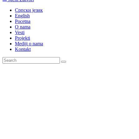
Српски језик
English
Pocetna
O nama
Vesti
Projekti
Mediji o nama
Kontakt