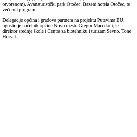
otvorenom), Avansturistički park Otočec, Bazeni hotela Otočec, te
večernji program.
Delegacije općina i gradova partnera na projektu Putevima EU,
ugostio je načelnik općine Novo mesto Gregor Macedoni, te
direktor srednje škole i Centra za biotehniku i turizam Sevno, Tone
Horvat.