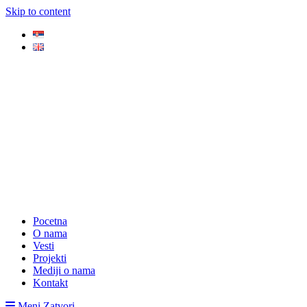
Skip to content
Pocetna
O nama
Vesti
Projekti
Mediji o nama
Kontakt
Meni
Zatvori