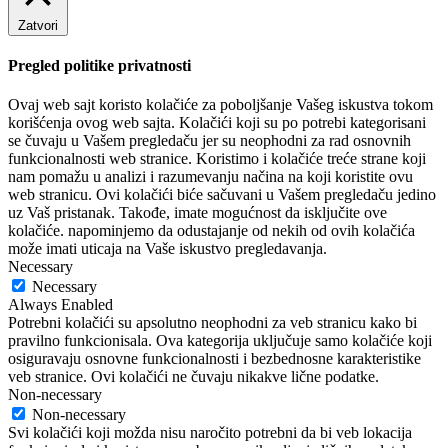
Zatvori
Pregled politike privatnosti
Ovaj web sajt koristo kolačiće za poboljšanje Vašeg iskustva tokom
korišćenja ovog web sajta. Kolačići koji su po potrebi kategorisani
se čuvaju u Vašem pregledaču jer su neophodni za rad osnovnih
funkcionalnosti web stranice. Koristimo i kolačiće treće strane koji
nam pomažu u analizi i razumevanju načina na koji koristite ovu
web stranicu. Ovi kolačići biće sačuvani u Vašem pregledaču jedino
uz Vaš pristanak. Takođe, imate mogućnost da isključite ove
kolačiće. napominjemo da odustajanje od nekih od ovih kolačića
može imati uticaja na Vaše iskustvo pregledavanja.
Necessary
Necessary
Always Enabled
Potrebni kolačići su apsolutno neophodni za veb stranicu kako bi
pravilno funkcionisala. Ova kategorija uključuje samo kolačiće koji
osiguravaju osnovne funkcionalnosti i bezbednosne karakteristike
veb stranice. Ovi kolačići ne čuvaju nikakve lične podatke.
Non-necessary
Non-necessary
Svi kolačići koji možda nisu naročito potrebni da bi veb lokacija