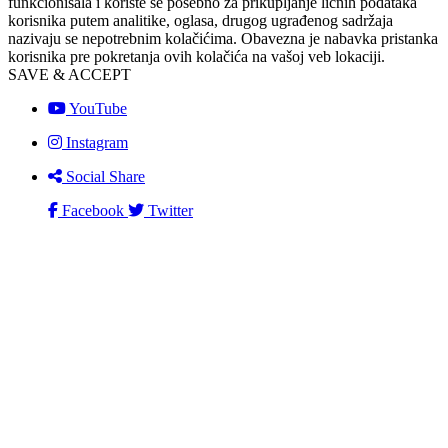
funkcionisala i koriste se posebno za prikupljanje ličnih podataka
korisnika putem analitike, oglasa, drugog ugrađenog sadržaja
nazivaju se nepotrebnim kolačićima. Obavezna je nabavka pristanka
korisnika pre pokretanja ovih kolačića na vašoj veb lokaciji.
SAVE & ACCEPT
YouTube
Instagram
Social Share
Facebook
Twitter