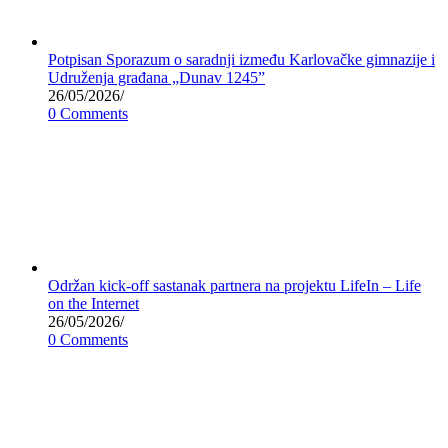
Potpisan Sporazum o saradnji između Karlovačke gimnazije i
Udruženja građana „Dunav 1245”
26/05/2026
/
0 Comments
Održan kick-off sastanak partnera na projektu LifeIn – Life
on the Internet
26/05/2026
/
0 Comments