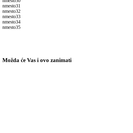
nmesto30
nmesto31
nmesto32
nmesto33
nmesto34
nmesto35
Možda će Vas i ovo zanimati