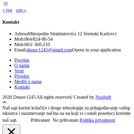
31
« јун
сеп »
Kontakt
Adresa
Mitropolita Stratimirovića 12 Sremski Karlovci
Mob:
064/824-90-54
Mob:
063/ 360-210
Email:
dunav1245@gmail.com
Opens in your application
Pocetna
O nama
Vesti
Projekti
Mediji o nama
Kontakt
2020 Dunav1245 All rights reserved/ Created by
NeaSoft
Naš sajt koristi kolačiće i druge tehnologije za prilagođavanje vašeg
iskustva i razumevanje načina na na koji vi i ostali posetioci koristite
naš sajt.
Prihvatam
Ne prihvatam
Politika privatnosti