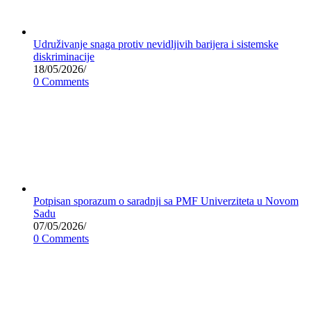
Udruživanje snaga protiv nevidljivih barijera i sistemske
diskriminacije
18/05/2026
/
0 Comments
Potpisan sporazum o saradnji sa PMF Univerziteta u Novom
Sadu
07/05/2026
/
0 Comments