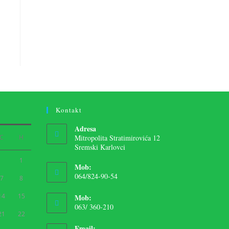
Kontakt
Adresa
С
Н
Mitropolita Stratimirovića 12
Sremski Karlovci
1
Mob:
064/824-90-54
7
8
14
15
Mob:
063/ 360-210
21
22
Email: