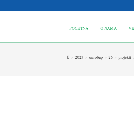
POCETNA
O NAMA
VE
>
2023
>
октобар
>
26
>
projekti