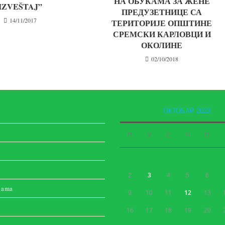
НА ОБУКАМА ЗА ЖЕНЕ
IZVEŠTAJ”
ПРЕДУЗЕТНИЦЕ СА
14/11/2017
ТЕРИТОРИЈЕ ОПШТИНЕ
СРЕМСКИ КАРЛОВЦИ И
ОКОЛИНЕ
02/10/2018
ОКТОБАР 2023.
П
У
С
Ч
П
2
3
4
5
6
nama
9
10
11
12
13
16
17
18
19
20