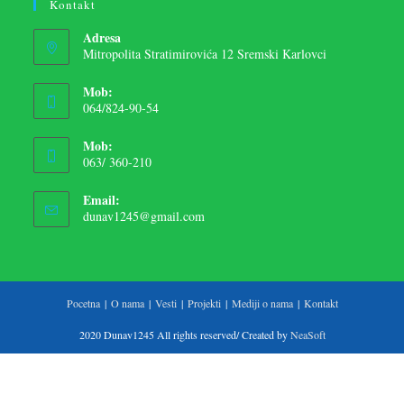
Kontakt
Adresa
Mitropolita Stratimirovića 12 Sremski Karlovci
Mob:
064/824-90-54
Mob:
063/ 360-210
Email:
dunav1245@gmail.com
Pocetna
O nama
Vesti
Projekti
Mediji o nama
Kontakt
2020 Dunav1245 All rights reserved/ Created by
NeaSoft