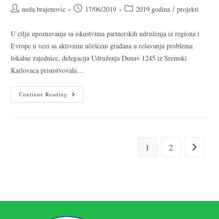
neda.brajenovic
17/06/2019
2019 godina
/
projekti
U cilju upoznavanja sa iskustvima partnerskih udruženja iz regiona i
Evrope u vezi sa aktivnim učešćem građana u rešavanju problema
lokalne zajednice, delegacija Udruženja Dunav 1245 iz Sremski
Karlovaca prisustvovala…
Continue Reading
1
2