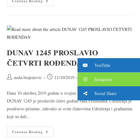
Continue Reading
DUNAV 1245 PROSLAVIO
ČETVRTI ROĐENDAN
YouTube
neda.brajenovic
11/10/2019
2019 godina
Instagram
Dana 10 oktobra 2019 godine u svojim prostorijama Udruženje
Social Share
DUNAV 1245 je proslavilo četiri godine rada.Predsednik Udruženja je
pozdravio prisutne, zahvalio se svim članovima Udruženja i građanima
koji su dali…
Continue Reading