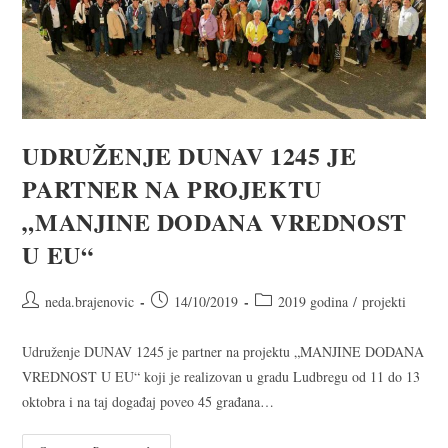
UDRUŽENJE DUNAV 1245 JE
PARTNER NA PROJEKTU
„MANJINE DODANA VREDNOST
U EU“
neda.brajenovic
14/10/2019
2019 godina
/
projekti
Udruženje DUNAV 1245 je partner na projektu „MANJINE DODANA
VREDNOST U EU“ koji je realizovan u gradu Ludbregu od 11 do 13
oktobra i na taj događaj poveo 45 građana…