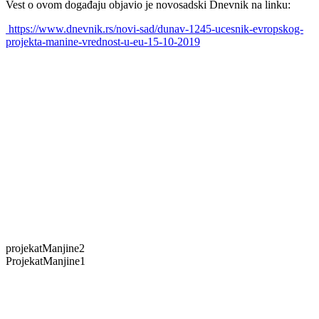
Vest o ovom događaju objavio je novosadski Dnevnik na linku:
https://www.dnevnik.rs/novi-sad/dunav-1245-ucesnik-evropskog-
projekta-manine-vrednost-u-eu-15-10-2019
projekatManjine2
ProjekatManjine1