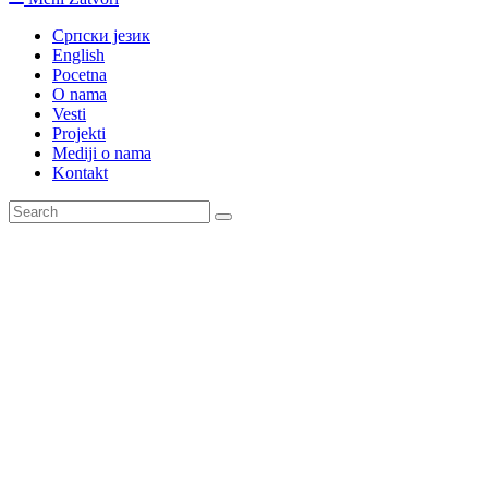
Српски језик
English
Pocetna
O nama
Vesti
Projekti
Mediji o nama
Kontakt