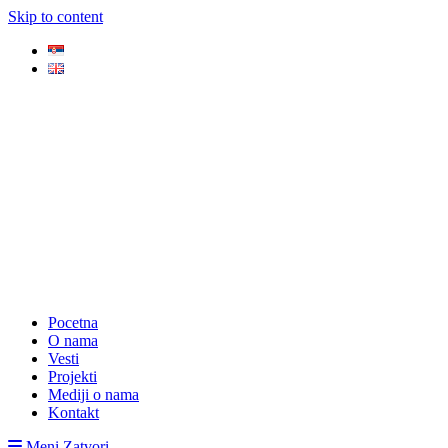
Skip to content
Pocetna
O nama
Vesti
Projekti
Mediji o nama
Kontakt
Meni
Zatvori