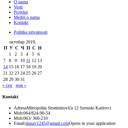
O nama
Vesti
Projekti
Mediji o nama
Kontakt
Politika privatnosti
октобар 2019.
П
У
С
Ч
П
С
Н
1
2
3
4
5
6
7
8
9
10
11
12
13
14
15
16
17
18
19
20
21
22
23
24
25
26
27
28
29
30
31
« сеп
нов »
Kontakt
Adresa
Mitropolita Stratimirovića 12 Sremski Karlovci
Mob:
064/824-90-54
Mob:
063/ 360-210
Email:
dunav1245@gmail.com
Opens in your application