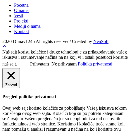
Pocetna
O nama
Vesti
Projekti
Mediji o nama
Kontakt
2020 Dunav1245 All rights reserved/ Created by
NeaSoft
Naš sajt koristi kolačiće i druge tehnologije za prilagođavanje vašeg
iskustva i razumevanje načina na na koji vi i ostali posetioci koristite
naš sajt.
Prihvatam
Ne prihvatam
Politika privatnosti
Zatvori
Pregled politike privatnosti
Ovaj web sajt koristo kolačiće za poboljšanje Vašeg iskustva tokom
korišćenja ovog web sajta. Kolačići koji su po potrebi kategorisani
se čuvaju u Vašem pregledaču jer su neophodni za rad osnovnih
funkcionalnosti web stranice. Koristimo i kolačiće treće strane koji
nam pomažu u analizi i razumevanju načina na koji koristite ovu