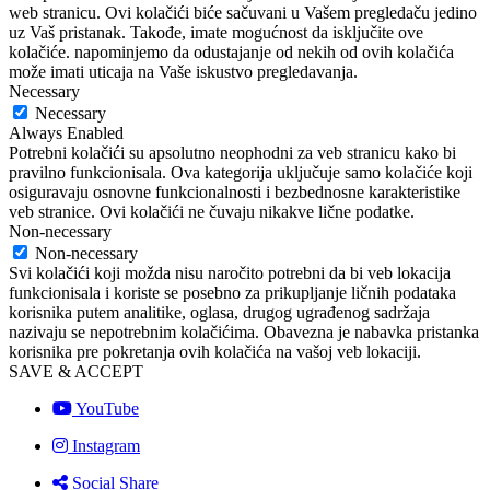
web stranicu. Ovi kolačići biće sačuvani u Vašem pregledaču jedino
uz Vaš pristanak. Takođe, imate mogućnost da isključite ove
kolačiće. napominjemo da odustajanje od nekih od ovih kolačića
može imati uticaja na Vaše iskustvo pregledavanja.
Necessary
Necessary
Always Enabled
Potrebni kolačići su apsolutno neophodni za veb stranicu kako bi
pravilno funkcionisala. Ova kategorija uključuje samo kolačiće koji
osiguravaju osnovne funkcionalnosti i bezbednosne karakteristike
veb stranice. Ovi kolačići ne čuvaju nikakve lične podatke.
Non-necessary
Non-necessary
Svi kolačići koji možda nisu naročito potrebni da bi veb lokacija
funkcionisala i koriste se posebno za prikupljanje ličnih podataka
korisnika putem analitike, oglasa, drugog ugrađenog sadržaja
nazivaju se nepotrebnim kolačićima. Obavezna je nabavka pristanka
korisnika pre pokretanja ovih kolačića na vašoj veb lokaciji.
SAVE & ACCEPT
YouTube
Instagram
Social Share